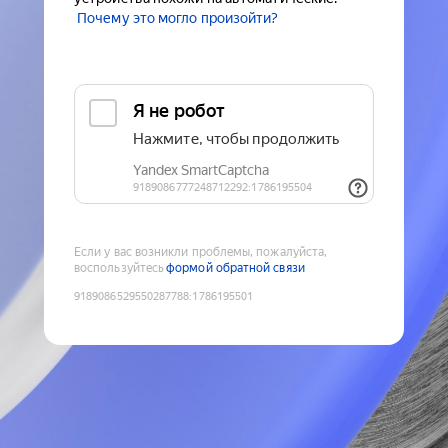
Почему это могло произойти?
Если у вас возникли проблемы, пожалуйста,
воспользуйтесь
формой обратной связи
9189086529550287788
:
1786195501