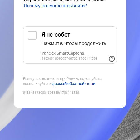
Почему это могло произойти?
Если у вас возникли проблемы, пожалуйста,
воспользуйтесь
формой обратной связи
9183451730831608389
:
1786111536