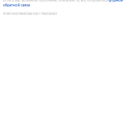
Если у вас возникли проблемы, пожалуйста, воспользуйтесь
формой
обратной связи
9198144878845366109
:
1786330481