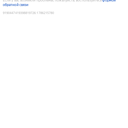
Если у вас возникли проблемы, пожалуйста, воспользуйтесь
формой
обратной связи
9190447419398819726
:
1786215780