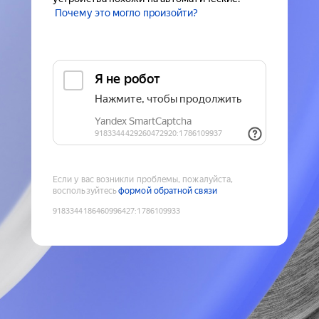
Почему это могло произойти?
Если у вас возникли проблемы, пожалуйста,
воспользуйтесь
формой обратной связи
9183344186460996427
:
1786109933