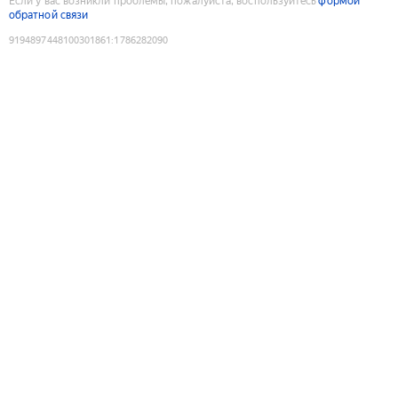
Если у вас возникли проблемы, пожалуйста, воспользуйтесь
формой
обратной связи
9194897448100301861
:
1786282090