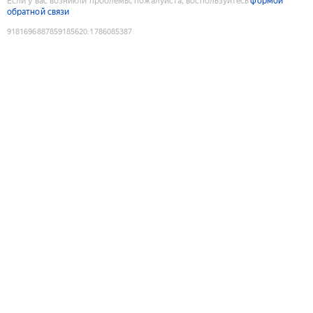
Если у вас возникли проблемы, пожалуйста, воспользуйтесь
формой
обратной связи
9181696887859185620
:
1786085387