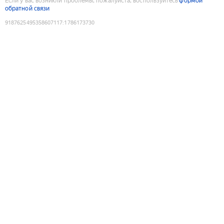
Если у вас возникли проблемы, пожалуйста, воспользуйтесь
формой
обратной связи
9187625495358607117
:
1786173730