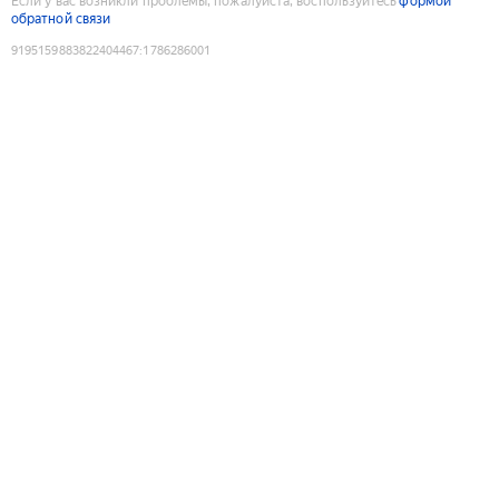
Если у вас возникли проблемы, пожалуйста, воспользуйтесь
формой
обратной связи
9195159883822404467
:
1786286001