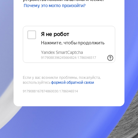
Почему это могло произойти?
Если у вас возникли проблемы, пожалуйста,
воспользуйтесь
формой обратной связи
9179088167874860030
:
1786046514