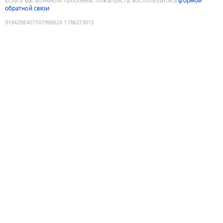
Если у вас возникли проблемы, пожалуйста, воспользуйтесь
формой
обратной связи
9194288407107998624
:
1786273015