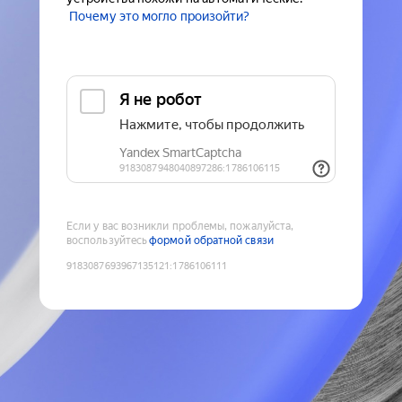
Почему это могло произойти?
Если у вас возникли проблемы, пожалуйста,
воспользуйтесь
формой обратной связи
9183087693967135121
:
1786106111