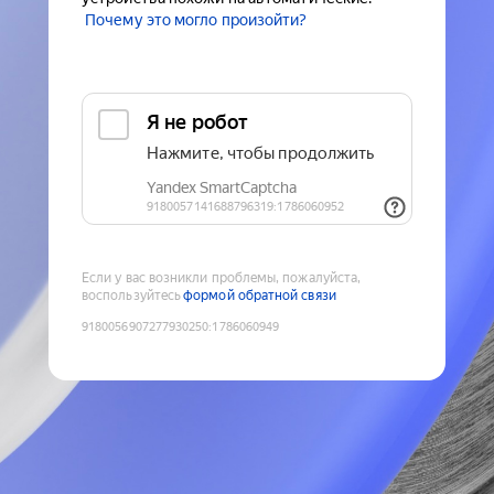
Почему это могло произойти?
Если у вас возникли проблемы, пожалуйста,
воспользуйтесь
формой обратной связи
9180056907277930250
:
1786060949