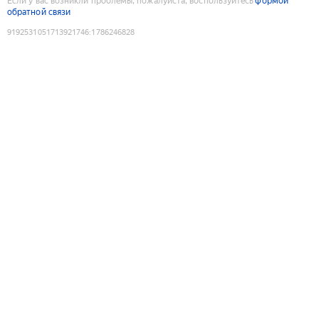
Если у вас возникли проблемы, пожалуйста, воспользуйтесь
формой
обратной связи
9192531051713921746
:
1786246828