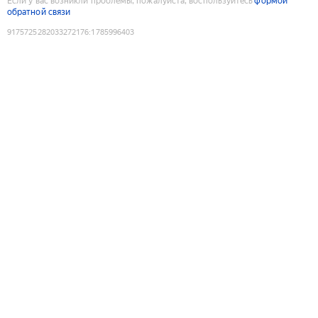
Если у вас возникли проблемы, пожалуйста, воспользуйтесь
формой
обратной связи
9175725282033272176
:
1785996403