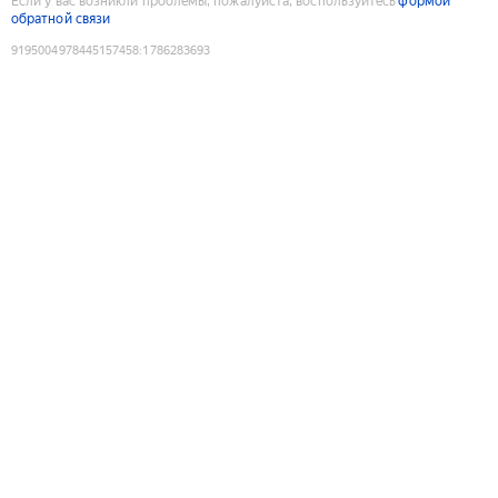
Если у вас возникли проблемы, пожалуйста, воспользуйтесь
формой
обратной связи
9195004978445157458
:
1786283693