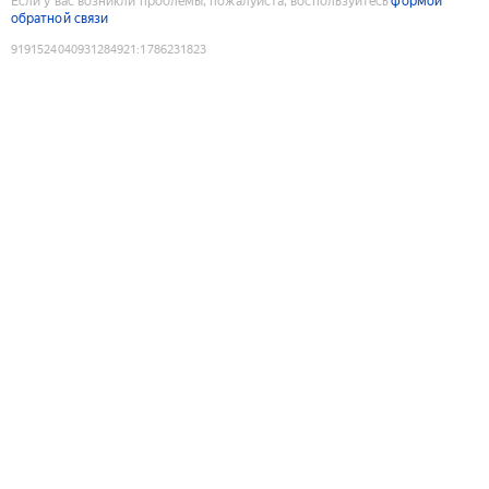
Если у вас возникли проблемы, пожалуйста, воспользуйтесь
формой
обратной связи
9191524040931284921
:
1786231823