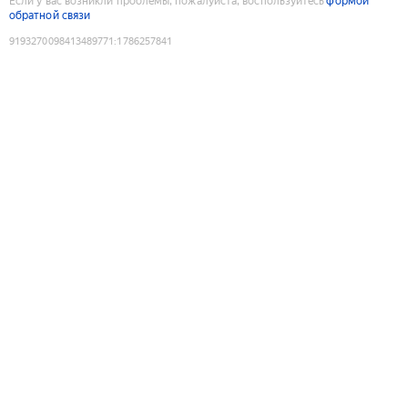
Если у вас возникли проблемы, пожалуйста, воспользуйтесь
формой
обратной связи
9193270098413489771
:
1786257841