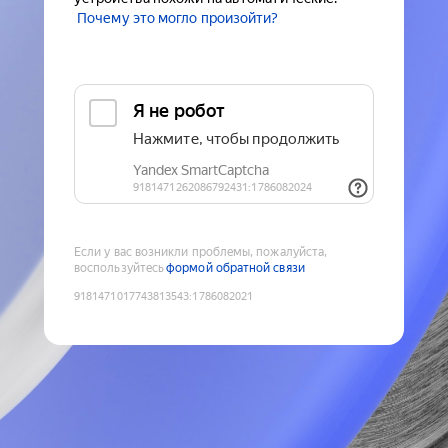
Почему это могло произойти?
Если у вас возникли проблемы, пожалуйста,
воспользуйтесь
формой обратной связи
9181471017743813543
:
1786082021