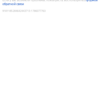
Если у вас возникли проблемы, пожалуйста, воспользуйтесь
формой
обратной связи
9181185284642443713
:
1786077763