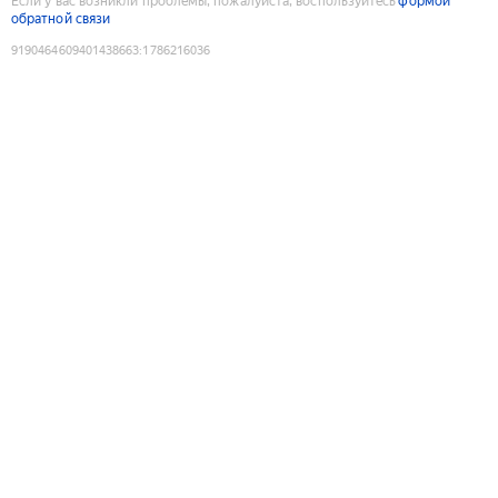
Если у вас возникли проблемы, пожалуйста, воспользуйтесь
формой
обратной связи
9190464609401438663
:
1786216036