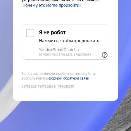
Почему это могло произойти?
Если у вас возникли проблемы, пожалуйста,
воспользуйтесь
формой обратной связи
9179990217307328808
:
1786059955