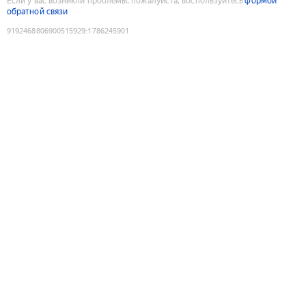
Если у вас возникли проблемы, пожалуйста, воспользуйтесь
формой
обратной связи
9192468806900515929
:
1786245901