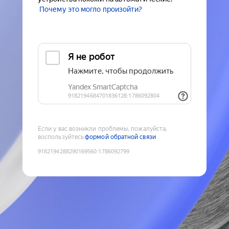
Почему это могло произойти?
Если у вас возникли проблемы, пожалуйста,
воспользуйтесь
формой обратной связи
9182194288290169560
:
1786092799