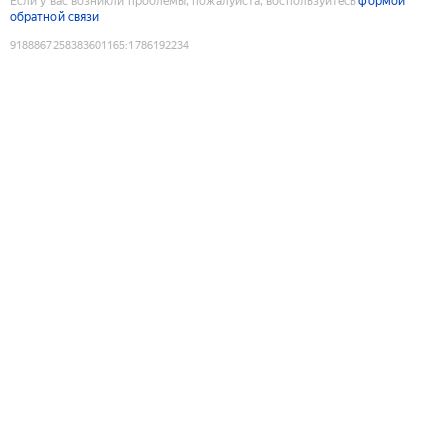
Если у вас возникли проблемы, пожалуйста, воспользуйтесь
формой
обратной связи
9188867258383601165
:
1786192234