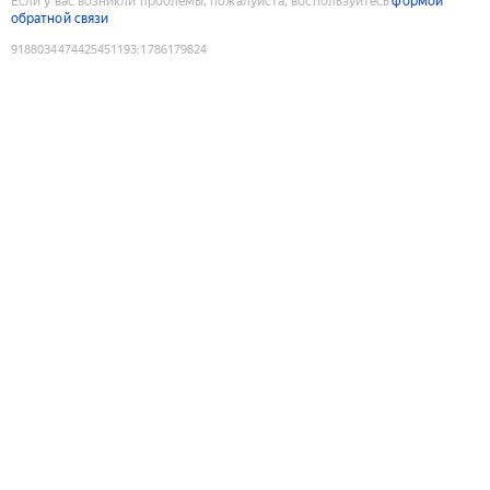
Если у вас возникли проблемы, пожалуйста, воспользуйтесь
формой
обратной связи
9188034474425451193
:
1786179824