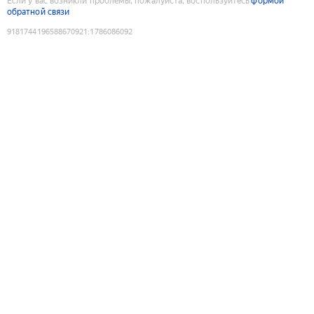
Если у вас возникли проблемы, пожалуйста, воспользуйтесь
формой
обратной связи
9181744196588670921
:
1786086092