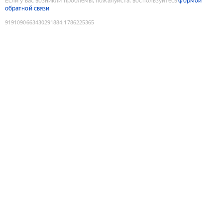
Если у вас возникли проблемы, пожалуйста, воспользуйтесь
формой
обратной связи
9191090663430291884
:
1786225365