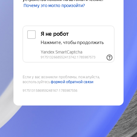
Почему это могло произойти?
Если у вас возникли проблемы, пожалуйста,
воспользуйтесь
формой обратной связи
9175131586959248167
:
1785987556