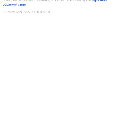
Если у вас возникли проблемы, пожалуйста, воспользуйтесь
формой
обратной связи
9182059432491225502
:
1786090789