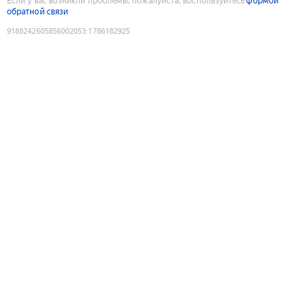
Если у вас возникли проблемы, пожалуйста, воспользуйтесь
формой
обратной связи
9188242605856002053
:
1786182925