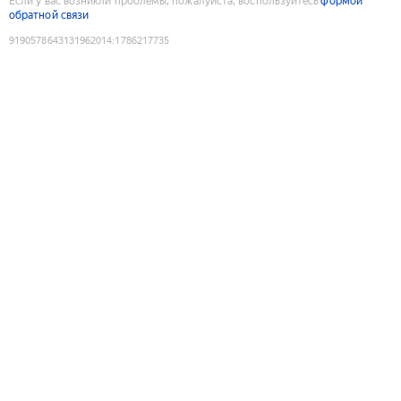
Если у вас возникли проблемы, пожалуйста, воспользуйтесь
формой
обратной связи
9190578643131962014
:
1786217735