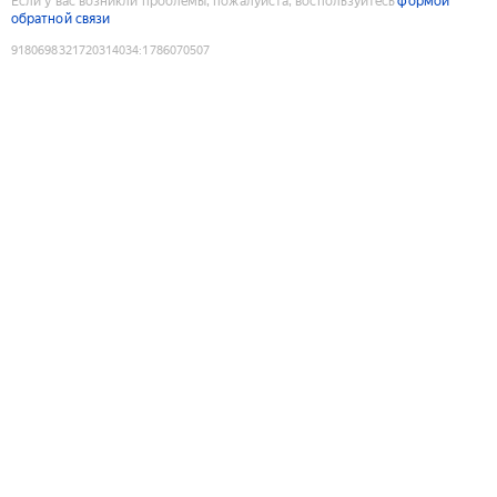
Если у вас возникли проблемы, пожалуйста, воспользуйтесь
формой
обратной связи
9180698321720314034
:
1786070507